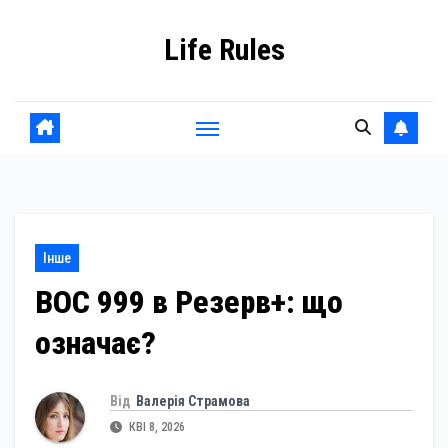
Skip
Life Rules
to
content
Інше
ВОС 999 в Резерв+: що
означає?
Від
Валерія Страмова
КВІ 8, 2026