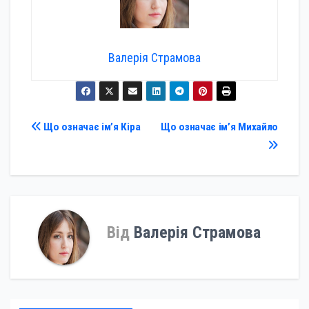
Валерія Страмова
Навігація
Що означає ім’я Кіра
Що означає ім’я Михайло
записів
Від
Валерія Страмова