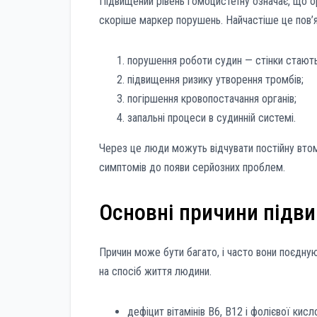
Підвищений рівень гомоцистеїну означає, що о
скоріше маркер порушень. Найчастіше це пов’я
порушення роботи судин — стінки стают
підвищення ризику утворення тромбів;
погіршення кровопостачання органів;
запальні процеси в судинній системі.
Через це люди можуть відчувати постійну втом
симптомів до появи серйозних проблем.
Основні причини підв
Причин може бути багато, і часто вони поєдну
на спосіб життя людини.
дефіцит вітамінів B6, B12 і фолієвої кисл