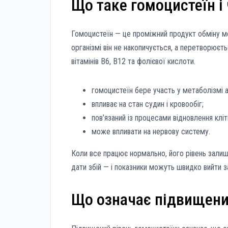
Що таке гомоцистеїн і
Гомоцистеїн — це проміжний продукт обміну ме
організмі він не накопичується, а перетворюєть
вітамінів B6, B12 та фолієвої кислоти.
гомоцистеїн бере участь у метаболізмі 
впливає на стан судин і кровообіг;
пов’язаний із процесами відновлення кліт
може впливати на нервову систему.
Коли все працює нормально, його рівень зали
дати збій — і показники можуть швидко вийти з
Що означає підвищени