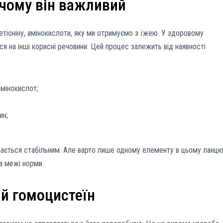
 чому він важливий
тіоніну, амінокислоти, яку ми отримуємо з їжею. У здоровому
ся на інші корисні речовини. Цей процес залежить від наявності
амінокислот;
ин;
шається стабільним. Але варто лише одному елементу в цьому ланцю
а межі норми.
й гомоцистеїн