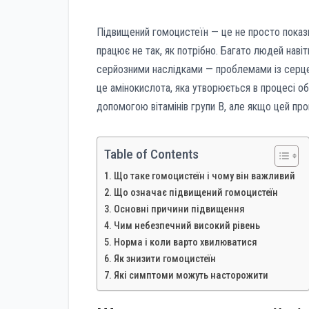
Підвищений гомоцистеїн — це не просто показни
працює не так, як потрібно. Багато людей наві
серйозними наслідками — проблемами із серце
це амінокислота, яка утворюється в процесі об
допомогою вітамінів групи B, але якщо цей пр
Table of Contents
Що таке гомоцистеїн і чому він важливий
Що означає підвищений гомоцистеїн
Основні причини підвищення
Чим небезпечний високий рівень
Норма і коли варто хвилюватися
Як знизити гомоцистеїн
Які симптоми можуть насторожити