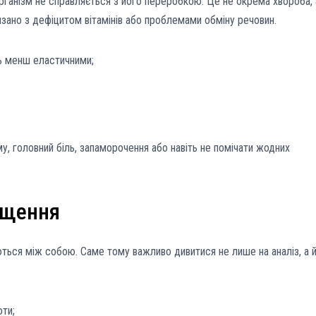
рганізм не справляється з його переробкою. Це не окрема хвороба, 
зано з дефіцитом вітамінів або проблемами обміну речовин.
ь менш еластичними;
у, головний біль, запаморочення або навіть не помічати жодних
ищення
ються між собою. Саме тому важливо дивитися не лише на аналіз, а 
оти;