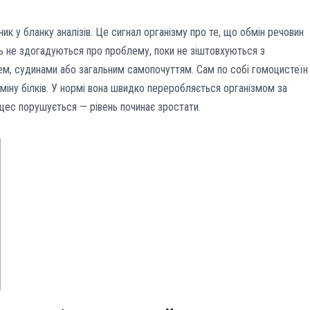
к у бланку аналізів. Це сигнал організму про те, що обмін речовин
ть не здогадуються про проблему, поки не зіштовхуються з
м, судинами або загальним самопочуттям. Сам по собі гомоцистеїн
міну білків. У нормі вона швидко переробляється організмом за
оцес порушується — рівень починає зростати.