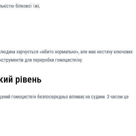
ькістю білкової їжі;
;
и людина харчується «нібито нормально», але має нестачу ключових
 інструментів для переробки гомоцистеїну.
кий рівень
щений гомоцистеїн безпосередньо впливає на судини. З часом це