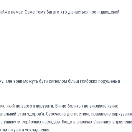
айже немає. Саме тому багато хто дізнається про підвищений
му, але вони можуть бути сигналом більш глибоких порушень в
 який не варто ігнорувати. Він не болить і не викликає явних
загальний стан здоров’я. Своєчасна діагностика, правильне харчуванн
 уникнути серйозних наслідків. Якщо в аналізах з’явилися відхиленн
тім лікувати ускладнення.