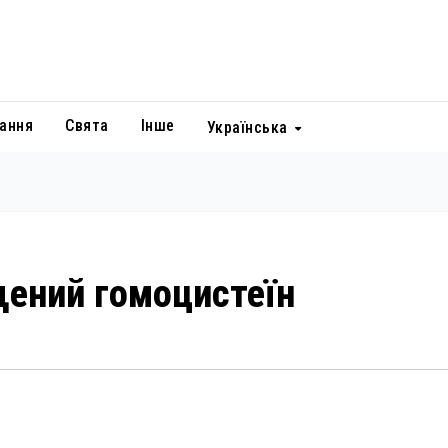
ання
Свята
Інше
Українська
щений гомоцистеїн