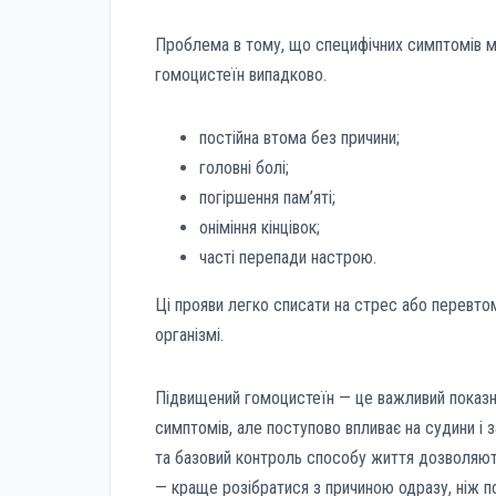
Проблема в тому, що специфічних симптомів м
гомоцистеїн випадково.
постійна втома без причини;
головні болі;
погіршення пам’яті;
оніміння кінцівок;
часті перепади настрою.
Ці прояви легко списати на стрес або перевто
організмі.
Підвищений гомоцистеїн — це важливий показник,
симптомів, але поступово впливає на судини і 
та базовий контроль способу життя дозволяють
— краще розібратися з причиною одразу, ніж по