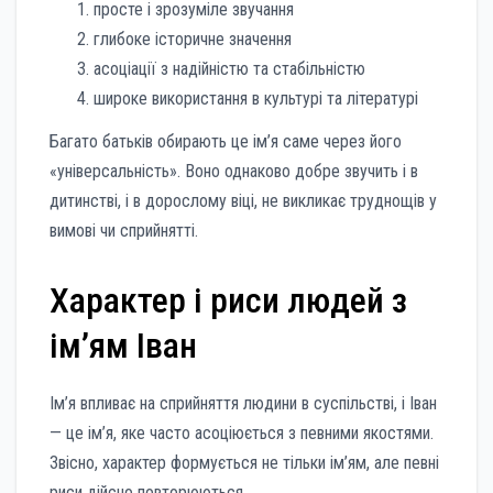
просте і зрозуміле звучання
глибоке історичне значення
асоціації з надійністю та стабільністю
широке використання в культурі та літературі
Багато батьків обирають це ім’я саме через його
«універсальність». Воно однаково добре звучить і в
дитинстві, і в дорослому віці, не викликає труднощів у
вимові чи сприйнятті.
Характер і риси людей з
ім’ям Іван
Ім’я впливає на сприйняття людини в суспільстві, і Іван
— це ім’я, яке часто асоціюється з певними якостями.
Звісно, характер формується не тільки ім’ям, але певні
риси дійсно повторюються.