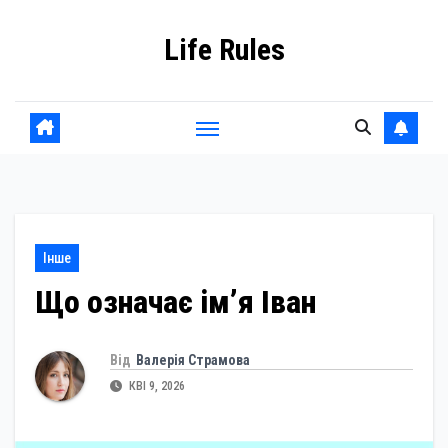
Skip
Life Rules
to
content
Інше
Що означає ім’я Іван
Від
Валерія Страмова
КВІ 9, 2026