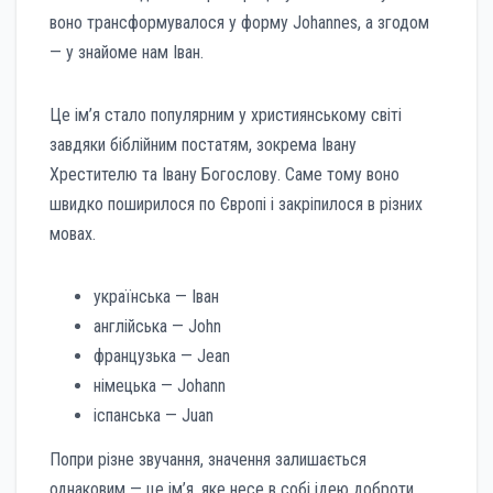
воно трансформувалося у форму Johannes, а згодом
— у знайоме нам Іван.
Це ім’я стало популярним у християнському світі
завдяки біблійним постатям, зокрема Івану
Хрестителю та Івану Богослову. Саме тому воно
швидко поширилося по Європі і закріпилося в різних
мовах.
українська — Іван
англійська — John
французька — Jean
німецька — Johann
іспанська — Juan
Попри різне звучання, значення залишається
однаковим — це ім’я, яке несе в собі ідею доброти,