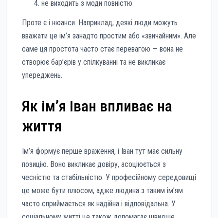
не виходить з моди повністю
Проте є і нюанси. Наприклад, деякі люди можуть
вважати це ім’я занадто простим або «звичайним». Але
саме ця простота часто стає перевагою — вона не
створює бар’єрів у спілкуванні та не викликає
упереджень.
Як ім’я Іван впливає на
життя
Ім’я формує перше враження, і Іван тут має сильну
позицію. Воно викликає довіру, асоціюється з
чесністю та стабільністю. У професійному середовищі
це може бути плюсом, адже людина з таким ім’ям
часто сприймається як надійна і відповідальна. У
соціальному житті це також допомагає швидше