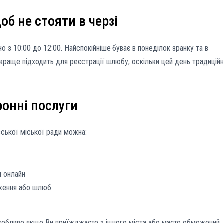
б не стояти в черзі
но з 10:00 до 12:00. Найспокійніше буває в понеділок зранку та в
краще підходить для реєстрації шлюбу, оскільки цей день традицій
ронні послуги
вської міської ради можна:
я онлайн
дження або шлюб
Особливо якщо Ви приїжджаєте з іншого міста або маєте обмежений