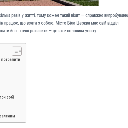
лька разів у житті, тому кожен такий візит — справжнє випробуванн
 він працює, що взяти з собою. Місто Біла Церква має свій відділ
знати його точні реквізити — це вже половина успіху.
и потрапити
при собі
товленим