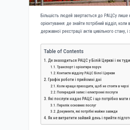
Більшість людей звертається до РАЦСу лише кі
орієнтування: де знайти потрібний відділ, коли
державної реєстрації актів цивільного стану, і 
Table of Contents
Де знаходиться РАЦС у Білій Церкві і як туд
Транспорт і орієнтири поруч
Контакти відділу РАЦС Білої Церкви
Графік роботи і прийомні дні
Коли краще приходити, щоб не стояти в черзі
Попередній запис і електронні послуги
Які послуги надає РАЦС і що потрібно мати 
Перелік основних послуг
Документи, які потрібні майже завжди
Як не витратити зайвий день і прийти підго