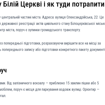
Білій Церкві і як туди потрапити
центральній частині міста. Адреса: вулиця Олександрійська, 22. Це
л державної реєстрації актів цивільного стану Білоцерківської міськ
ентр міста, поруч є зупинки громадського транспорту.
з попередньої підготовки, розраховуючи вирішити все на місці за
ть попереднього запису або підготовки конкретного пакету документ
.
руч
ми. Від залізничного вокзалу — приблизно 15 хвилин пішки або 5
білем, поруч є місця для паркування вздовж вулиці. Орієнтир —
тал.