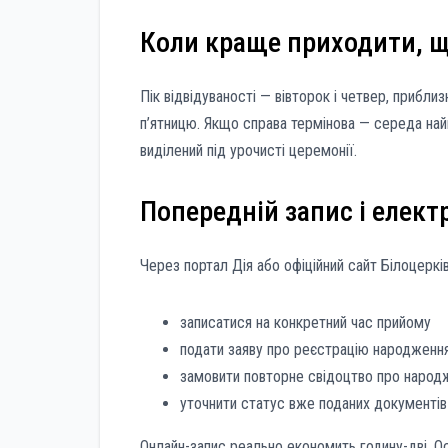
Коли краще приходити, що
Пік відвідуваності — вівторок і четвер, приблиз
п’ятницю. Якщо справа термінова — середа най
виділений під урочисті церемонії.
Попередній запис і елект
Через портал Дія або офіційний сайт Білоцеркі
записатися на конкретний час прийому
подати заяву про реєстрацію народженн
замовити повторне свідоцтво про наро
уточнити статус вже поданих документів
Онлайн-запис реально економить годину-дві. 