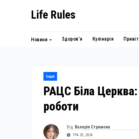
Skip
Life Rules
to
content
Здоров’я
Кулінарія
Привіт
Новини
Інше
РАЦС Біла Церква: 
роботи
Від
Валерія Страмова
ТРА 25, 2026