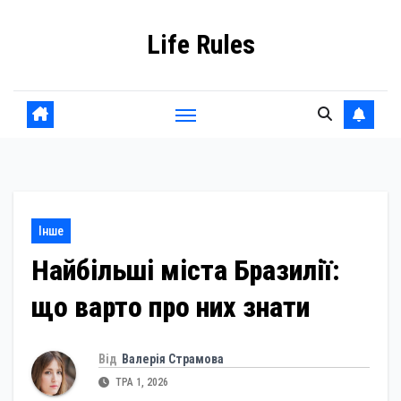
Skip
Life Rules
to
content
Інше
Найбільші міста Бразилії:
що варто про них знати
Від
Валерія Страмова
ТРА 1, 2026