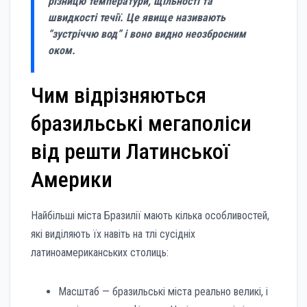
різницю температури, щільності та
швидкості течії. Це явище називають
“зустріччю вод” і воно видно неозброєним
оком.
Чим відрізняються
бразильські мегаполіси
від решти Латинської
Америки
Найбільші міста Бразилії мають кілька особливостей,
які виділяють їх навіть на тлі сусідніх
латиноамериканських столиць:
Масштаб — бразильські міста реально великі, і