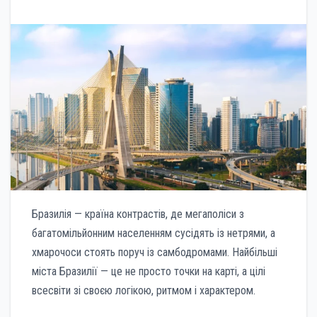
Бразилія — країна контрастів, де мегаполіси з
багатомільйонним населенням сусідять із нетрями, а
хмарочоси стоять поруч із самбодромами. Найбільші
міста Бразилії — це не просто точки на карті, а цілі
всесвіти зі своєю логікою, ритмом і характером.