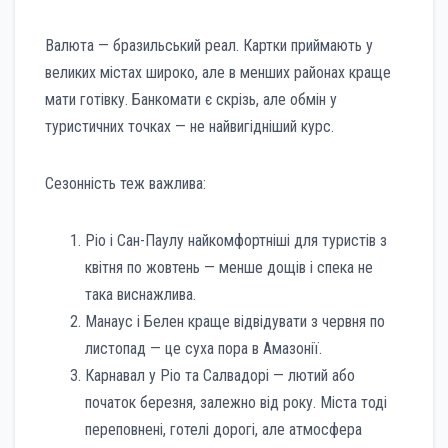
Валюта — бразильський реал. Картки приймають у
великих містах широко, але в менших районах краще
мати готівку. Банкомати є скрізь, але обмін у
туристичних точках — не найвигідніший курс.
Сезонність теж важлива:
Ріо і Сан-Паулу найкомфортніші для туристів з
квітня по жовтень — менше дощів і спека не
така виснажлива.
Манаус і Белен краще відвідувати з червня по
листопад — це суха пора в Амазонії.
Карнавал у Ріо та Салвадорі — лютий або
початок березня, залежно від року. Міста тоді
переповнені, готелі дорогі, але атмосфера