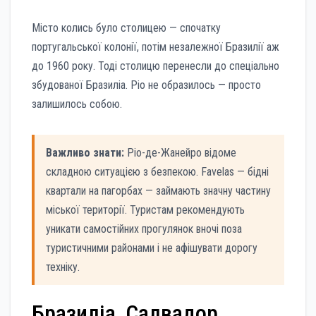
Місто колись було столицею — спочатку
португальської колонії, потім незалежної Бразилії аж
до 1960 року. Тоді столицю перенесли до спеціально
збудованої Бразиліа. Ріо не образилось — просто
залишилось собою.
Важливо знати:
Ріо-де-Жанейро відоме
складною ситуацією з безпекою. Favelas — бідні
квартали на пагорбах — займають значну частину
міської території. Туристам рекомендують
уникати самостійних прогулянок вночі поза
туристичними районами і не афішувати дорогу
техніку.
Бразиліа, Салвадор,