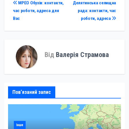
Навігація
МРЕО Обухів: контакти,
Делятинська селищна
час роботи, адреса для
рада: контакти, час
записів
Вас
роботи, адреса
Від
Валерія Страмова
Пов’язаний запис
Інше