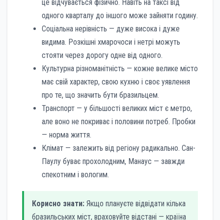
це відчувається фізично. Навіть на таксі від
одного кварталу до іншого може зайняти годину.
Соціальна нерівність — дуже висока і дуже
видима. Розкішні хмарочоси і нетрі можуть
стояти через дорогу одне від одного.
Культурна різноманітність — кожне велике місто
має свій характер, свою кухню і своє уявлення
про те, що значить бути бразильцем.
Транспорт — у більшості великих міст є метро,
але воно не покриває і половини потреб. Пробки
— норма життя.
Клімат — залежить від регіону радикально. Сан-
Паулу буває прохолодним, Манаус — завжди
спекотним і вологим.
Корисно знати:
Якщо плануєте відвідати кілька
бразильських міст, враховуйте відстані — країна