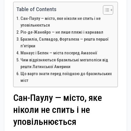
Table of Contents
Сан-Паулу — місто, яке ніколи не спить і не
уповільнюється
Ріо-де-Жанейро — не лише пляжі і карнавал
Бразиліа, Салвадор, Форталеза — решта першої
п’ятірки
Манаус і Белен — міста посеред Амазонії
Чим відрізняються бразильські мегаполіси від
решти Латинської Америки
Що варто знати перед поїздкою до бразильських
міст
Сан-Паулу — місто, яке
ніколи не спить і не
уповільнюється