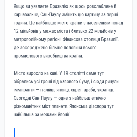
Якщо ви уявляєте Бразилію як щось розслаблене й
карнавальне, Сан-Паулу змінить цю картину за перші
години. Це найбільше місто країни з населенням понад
12 мільйонів у межах міста і близько 22 мільйонів у
метрополійному регіоні. Фінансова столиця Бразилії,
де зосереджено більше половини всього
промислового виробництва країни.
Місто виросло на каві. У 19 столітті саме тут
зібрались усі гроші від кавового буму, і сюди ринули
іммігранти — італійці, японці, євреї, араби, українці.
Сьогодні Сан-Паулу — одне з найбільш етнічно
різноманітних міст планети. Японська діаспора тут
найбільша за межами Японії.