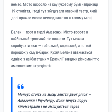
немає. Місто виросло на каучуковому бумі наприкінці
19 століття, і тоді тут збудували оперний театр, який
досі вражає своєю несподіваністю в такому місці.
Белен — порт в гирлі Амазонки. Місто-ворота в
найбільший тропічний ліс планети. Тут можна
спробувати акаї — той самий, справжній, а не той
порошок у смузі-барах. Кухня Белена вважається
однією з найбагатших у Бразилії завдяки різноманіттю
амазонських інгредієнтів.
Манаус стоїть на місці злиття двох річок —
Амазонки і Ріу-Негру. Вони течуть поруч
кілометрами і не змішуються через