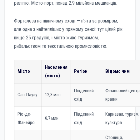
релігію. Місто-порт, понад 2,9 мільйона мешканців.
Форталеза на північному сході — п’ята за розміром,
але одна з найтепліших у прямому сенсі: тут цілий рік
вище 25 градусів, і місто живе туризмом,
рибальством та текстильною промисловістю.
Населення
Місто
Регіон
Відомо чим
(місто)
Південний
Фінансовий центр
Сан-Паулу
12,3 млн
схід
країни
Ріо-де-
Південний
Карнавал, туризм,
6,7 млн
Жанейро
схід
культура
Столиця,