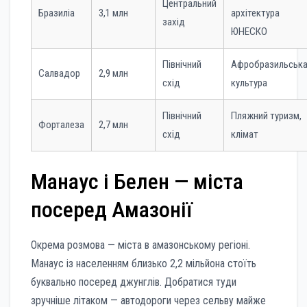
Центральний
Бразиліа
3,1 млн
архітектура
захід
ЮНЕСКО
Північний
Афробразильськ
Салвадор
2,9 млн
схід
культура
Північний
Пляжний туризм,
Форталеза
2,7 млн
схід
клімат
Манаус і Белен — міста
посеред Амазонії
Окрема розмова — міста в амазонському регіоні.
Манаус із населенням близько 2,2 мільйона стоїть
буквально посеред джунглів. Добратися туди
зручніше літаком — автодороги через сельву майже