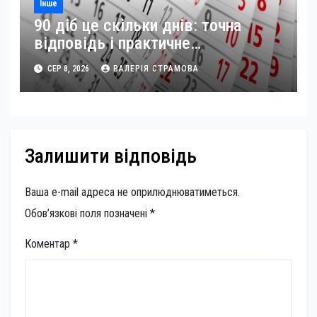
Інше
90 діб це скільки днів: точна
відповідь і практичне
застосування
СЕР 8, 2026
ВАЛЕРІЯ СТРАМОВА
Залишити відповідь
Ваша e-mail адреса не оприлюднюватиметься.
Обов’язкові поля позначені
*
Коментар
*