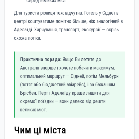
серед великих міст
Для туриста різниця теж відчутна. Готель у Сіднеї в
центрі коштуватиме помітно більше, ніж аналогічний в
Аделаїді. Харчування, транспорт, екскурсії — скрізь
схожа логіка.
Практична порада:
Якщо Ви летите до
Австралії вперше і хочете побачити максимум,
оптимальний маршрут — Сідней, потім Мельбурн
(потяг або бюджетний авіарейс), і за бажанням
Брісбен. Перт і Аделаїду краще лишити для
окремої поїздки — вони далеко від решти
великих міст.
Чим ці міста