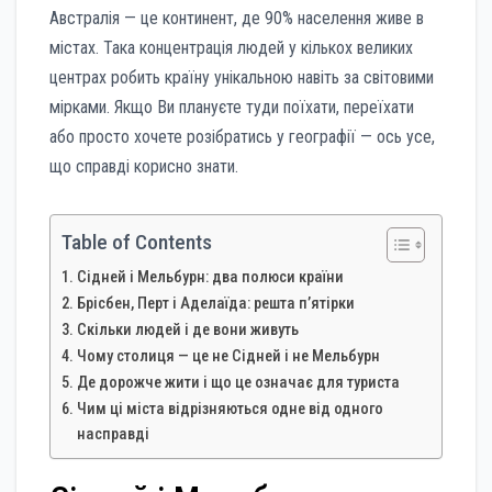
Австралія — це континент, де 90% населення живе в
містах. Така концентрація людей у кількох великих
центрах робить країну унікальною навіть за світовими
мірками. Якщо Ви плануєте туди поїхати, переїхати
або просто хочете розібратись у географії — ось усе,
що справді корисно знати.
Table of Contents
Сідней і Мельбурн: два полюси країни
Брісбен, Перт і Аделаїда: решта п’ятірки
Скільки людей і де вони живуть
Чому столиця — це не Сідней і не Мельбурн
Де дорожче жити і що це означає для туриста
Чим ці міста відрізняються одне від одного
насправді