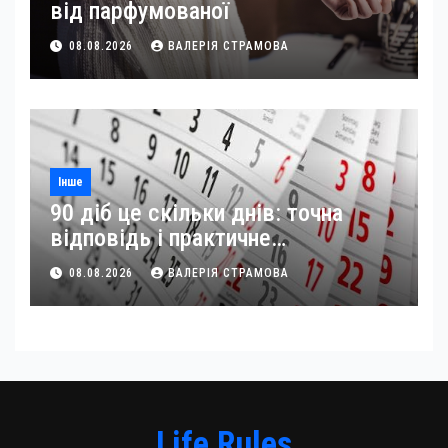
від парфумованої
08.08.2026
ВАЛЕРІЯ СТРАМОВА
Інше
90 діб це скільки днів: точна
відповідь і практичне
застосування
08.08.2026
ВАЛЕРІЯ СТРАМОВА
Life Rules