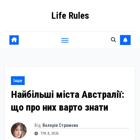
Skip
Life Rules
to
content
Інше
Найбільші міста Австралії:
що про них варто знати
Від
Валерія Страмова
ТРА 8, 2026