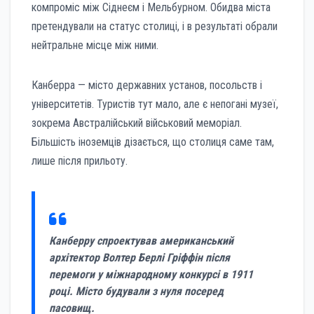
компроміс між Сіднеєм і Мельбурном. Обидва міста
претендували на статус столиці, і в результаті обрали
нейтральне місце між ними.
Канберра — місто державних установ, посольств і
університетів. Туристів тут мало, але є непогані музеї,
зокрема Австралійський військовий меморіал.
Більшість іноземців дізається, що столиця саме там,
лише після прильоту.
Канберру спроектував американський
архітектор Волтер Берлі Гріффін після
перемоги у міжнародному конкурсі в 1911
році. Місто будували з нуля посеред
пасовищ.