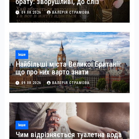
брату: зворушливі, до сліз
09.08.2026
ВАЛЕРІЯ СТРАМОВА
Інше
Найбільші міста Великої Британії:
що про них варто знати
09.08.2026
ВАЛЕРІЯ СТРАМОВА
Інше
Чим відрізняється туалетна вода