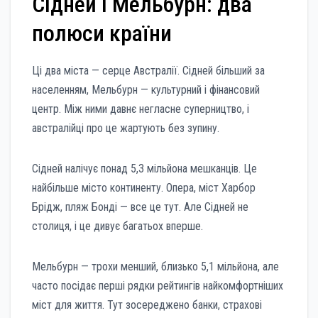
Сідней і Мельбурн: два
полюси країни
Ці два міста — серце Австралії. Сідней більший за
населенням, Мельбурн — культурний і фінансовий
центр. Між ними давнє негласне суперництво, і
австралійці про це жартують без зупину.
Сідней налічує понад 5,3 мільйона мешканців. Це
найбільше місто континенту. Опера, міст Харбор
Брідж, пляж Бонді — все це тут. Але Сідней не
столиця, і це дивує багатьох вперше.
Мельбурн — трохи менший, близько 5,1 мільйона, але
часто посідає перші рядки рейтингів найкомфортніших
міст для життя. Тут зосереджено банки, страхові