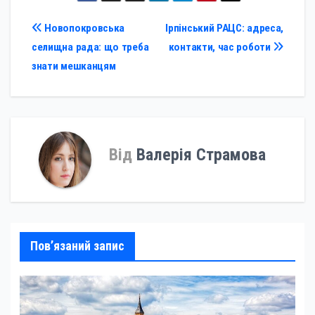
Навігація
Новопокровська
Ірпінський РАЦС: адреса,
селищна рада: що треба
контакти, час роботи
записів
знати мешканцям
Від
Валерія Страмова
Пов’язаний запис