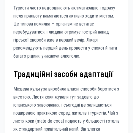
Туристи часто недооцінюють акліматизацію і одразу
після прильоту намагаються активно ходити містом.
Це типова помилка — організм не встигає
перебудуватися, і людина отримує гострий напад
гірської хвороби вже в перший вечір. Лікарі
рекомендують перший день провести у спокої й пити
багато рідини, уникаючи алкоголю.
Традиційні засоби адаптації
Місцева культура виробила власні способи боротися з
висотою. Листя коки жували тут задовго до
іспанського завоювання, і сьогодні це залишається
поширеною практикою серед жителів і туристів. Чай з
листя коки (mate de coca) подають у більшості готелів
як стандартний привітальний напій. Він злегка