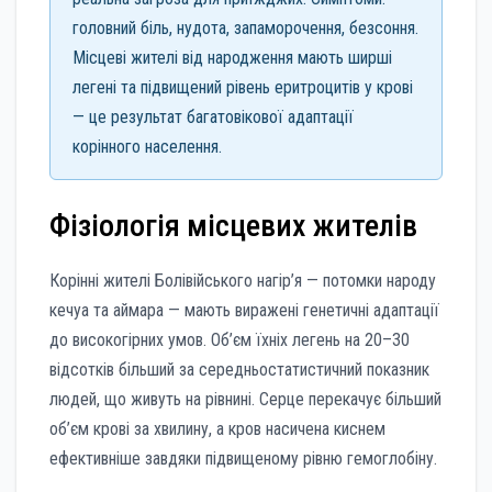
головний біль, нудота, запаморочення, безсоння.
Місцеві жителі від народження мають ширші
легені та підвищений рівень еритроцитів у крові
— це результат багатовікової адаптації
корінного населення.
Фізіологія місцевих жителів
Корінні жителі Болівійського нагір’я — потомки народу
кечуа та аймара — мають виражені генетичні адаптації
до високогірних умов. Об’єм їхніх легень на 20–30
відсотків більший за середньостатистичний показник
людей, що живуть на рівнині. Серце перекачує більший
об’єм крові за хвилину, а кров насичена киснем
ефективніше завдяки підвищеному рівню гемоглобіну.