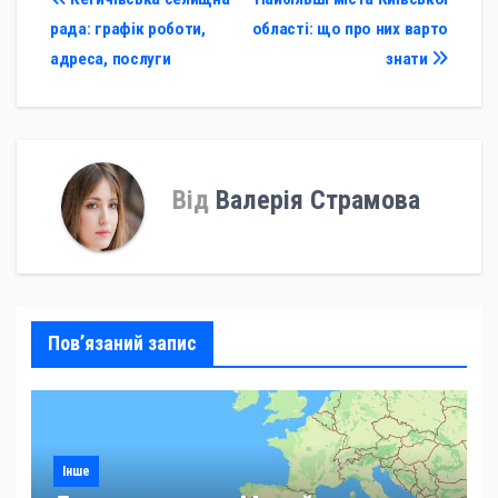
Навігація
рада: графік роботи,
області: що про них варто
записів
адреса, послуги
знати
Від
Валерія Страмова
Пов’язаний запис
Інше