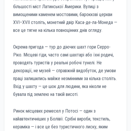
більшості міст Латинської Америки. Вулиці з
вимощеними каменем мостовими, бароккові церкви
XVI–XVII століть, монетний двір Каса-де-ла-Монеда —
все це тягне на кілька повноцінних днів огляду.
Окрема пригода — тур до діючих шахт гори Серро-
Рікo. Місцеві гіди, часто самі шахтарі або їхні родичі,
проводять туристів у реальні робочі тунелі. Не
декорації, не музей — справжній видобуток, де умови
праці залишились майже незмінними за кілька століть.
Вхід у шахту — це шок для людини, яка ніколи не
бувала під землею на такій висоті.
Ринок місцевих ремесел у Потосі — один з
найавтентичніших у Болівії. Срібні вироби, текстиль,
кераміка — і все це без туристичного лиску, яким