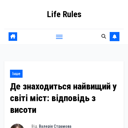
Skip
Life Rules
to
content
Інше
Де знаходиться найвищий у
світі міст: відповідь з
висоти
Від
Валерія Страмова