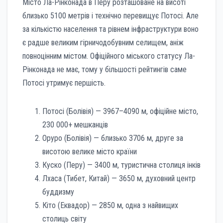
Місто Ла-Рінконада в Перу розташоване на висоті
близько 5100 метрів і технічно перевищує Потосі. Але
за кількістю населення та рівнем інфраструктури воно
є радше великим гірничодобувним селищем, аніж
повноцінним містом. Офіційного міського статусу Ла-
Рінконада не має, тому у більшості рейтингів саме
Потосі утримує першість.
Потосі (Болівія) — 3967–4090 м, офіційне місто,
230 000+ мешканців
Орурo (Болівія) — близько 3706 м, друге за
висотою велике місто країни
Куско (Перу) — 3400 м, туристична столиця інків
Лхаса (Тибет, Китай) — 3650 м, духовний центр
буддизму
Кіто (Еквадор) — 2850 м, одна з найвищих
столиць світу