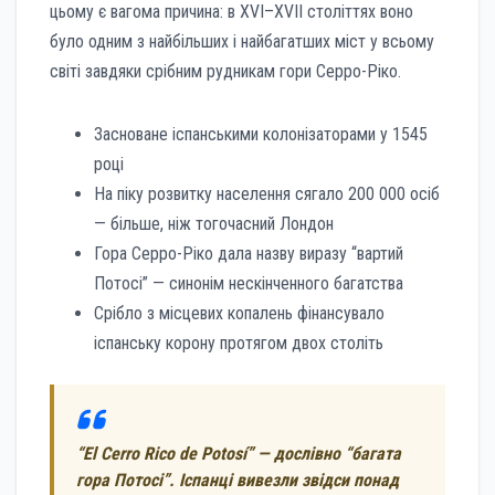
цьому є вагома причина: в XVI–XVII століттях воно
було одним з найбільших і найбагатших міст у всьому
світі завдяки срібним рудникам гори Серро-Рікo.
Засноване іспанськими колонізаторами у 1545
році
На піку розвитку населення сягало 200 000 осіб
— більше, ніж тогочасний Лондон
Гора Серро-Рікo дала назву виразу “вартий
Потосі” — синонім нескінченного багатства
Срібло з місцевих копалень фінансувало
іспанську корону протягом двох століть
“El Cerro Rico de Potosí” — дослівно “багата
гора Потосі”. Іспанці вивезли звідси понад