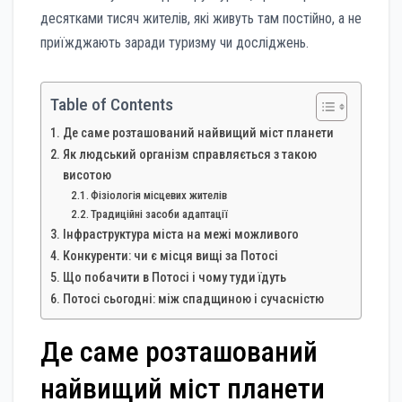
десятками тисяч жителів, які живуть там постійно, а не
приїжджають заради туризму чи досліджень.
Table of Contents
Де саме розташований найвищий міст планети
Як людський організм справляється з такою
висотою
Фізіологія місцевих жителів
Традиційні засоби адаптації
Інфраструктура міста на межі можливого
Конкуренти: чи є місця вищі за Потосі
Що побачити в Потосі і чому туди їдуть
Потосі сьогодні: між спадщиною і сучасністю
Де саме розташований
найвищий міст планети