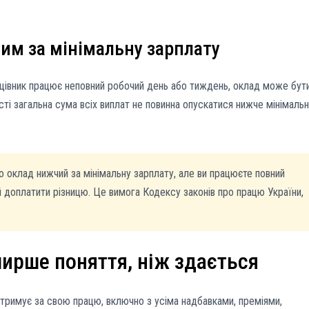
им за мінімальну зарплату
ацівник працює неповний робочий день або тиждень, оклад може бут
сті загальна сума всіх виплат не повинна опускатися нижче мінімальн
 оклад нижчий за мінімальну зарплату, але ви працюєте повний
 доплатити різницю. Це вимога Кодексу законів про працю України,
ширше поняття, ніж здається
отримує за свою працю, включно з усіма надбавками, преміями,