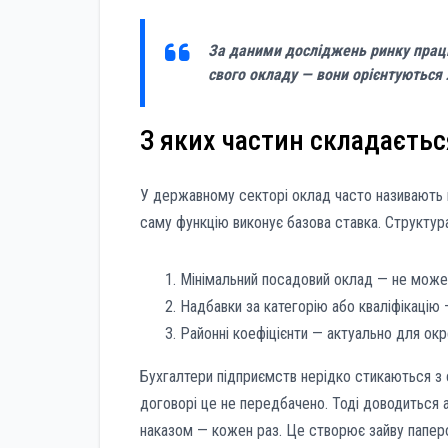
За даними досліджень ринку праці
свого окладу — вони орієнтуються
З яких частин складаєтьс
У державному секторі оклад часто називають 
саму функцію виконує базова ставка. Структура
Мінімальний посадовий оклад — не може 
Надбавки за категорію або кваліфікацію
Районні коефіцієнти — актуально для окр
Бухгалтери підприємств нерідко стикаються з с
договорі це не передбачено. Тоді доводиться
наказом — кожен раз. Це створює зайву паперо