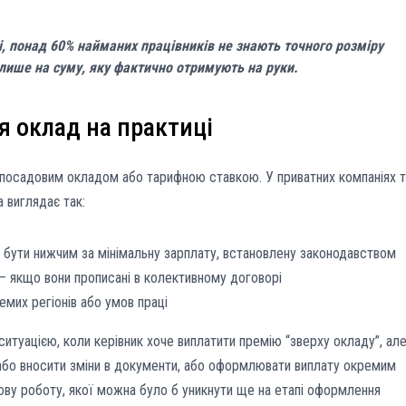
, понад 60% найманих працівників не знають точного розміру
 лише на суму, яку фактично отримують на руки.
я оклад на практиці
посадовим окладом або тарифною ставкою. У приватних компаніях т
 виглядає так:
бути нижчим за мінімальну зарплату, встановлену законодавством
 — якщо вони прописані в колективному договорі
емих регіонів або умов праці
итуацією, коли керівник хоче виплатити премію “зверху окладу”, але
 або вносити зміни в документи, або оформлювати виплату окремим
ву роботу, якої можна було б уникнути ще на етапі оформлення