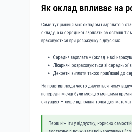
Як оклад впливає на р
Саме тут різниця між окладом і зарплатою стає
окладу, а із середньої зарплати за останні 12 
враховуються при розрахунку відпускних.
Середня зарплата = (оклад + всі нарахуван
Лікарняні розраховуються зі середньої з
Декретні виплати також прив’язані до се
На практиці люди часто дивуються, чому відпус
попередні місяці були місяці з меншими преміям
ситуаціях — лише відправна точка для математ
Перш ніж іти у відпустку, корисно самостій
достатньо підсумувати всі нарахування (до у