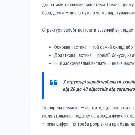
доплатами та іншими виплатами. Саме в цьому 
база, друга — повна сума з усіма нарахуванням
Структура заробітної плати зазвичай виглядає 
Основна частина — той самий оклад або 
Додаткова частина — премії, бонуси, надба
Інші заохочувальні виплати — визначаю
У структурі заробітної плати укра
від 20 до 40 відсотків від загальн
Поширена помилка — вважати, що зарплата і є 
після утримання податку на доходи фізичних осі
— різні цифри, і їх треба розрізняти при будь-я