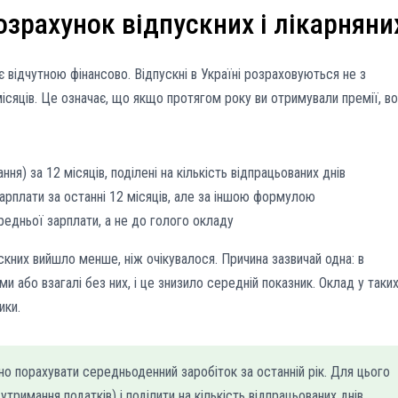
озрахунок відпускних і лікарняни
 відчутною фінансово. Відпускні в Україні розраховуються не з
місяців. Це означає, що якщо протягом року ви отримували премії, в
ня) за 12 місяців, поділені на кількість відпрацьованих днів
арплати за останні 12 місяців, але за іншою формулою
редньої зарплати, а не до голого окладу
кних вийшло менше, ніж очікувалося. Причина зазвичай одна: в
и або взагалі без них, і це знизило середній показник. Оклад у таки
ики.
но порахувати середньоденний заробіток за останній рік. Для цього
тримання податків) і поділити на кількість відпрацьованих днів.