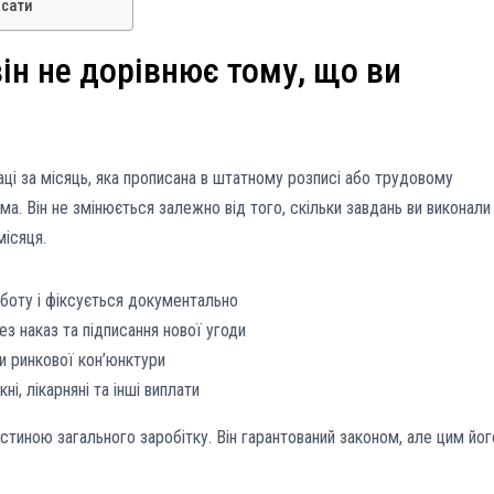
исати
ін не дорівнює тому, що ви
аці за місяць, яка прописана в штатному розписі або трудовому
ума. Він не змінюється залежно від того, скільки завдань ви виконали
місяця.
боту і фіксується документально
з наказ та підписання нової угоди
чи ринкової кон’юнктури
і, лікарняні та інші виплати
тиною загального заробітку. Він гарантований законом, але цим йог