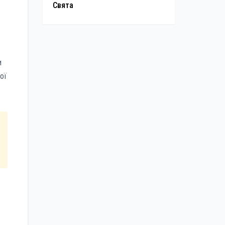
Свята
и
ої