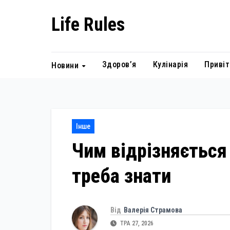
Skip
Life Rules
to
content
Здоров’я
Кулінарія
Привіт
Новини
Інше
Чим відрізняється
треба знати
Від
Валерія Страмова
ТРА 27, 2026