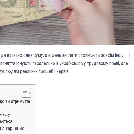
де вказано одну суму, а в день виплати отримують зовсім іншу — і
 поняття існують паралельно в українському трудовому праві, але
тує людям реальних грошей і нервів.
 що ви отримуєте
рплату
дається
і лікарняних