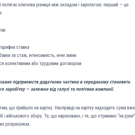
і полягає ключова різниця між окладом і зарплатою: перший — це
и.
так:
тарифна ставка
вки за стаж, інтенсивність, нічні зміни
ться колективним або трудовим договором
їнських підприємств додаткова частина в середньому становить
ого заробітку — залежно від галузі та політики компанії.
тим, що прийшло на картку. Насправді на картку надходить сума вже
б і військового збору. Те, що нараховано, і те, що отримано “на руки”
ких розрахунках.