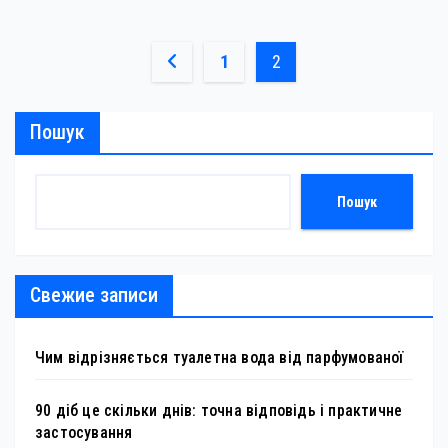
Пагінація
1
2
записів
Пошук
Пошук
Свежие записи
Чим відрізняється туалетна вода від парфумованої
90 діб це скільки днів: точна відповідь і практичне
застосування