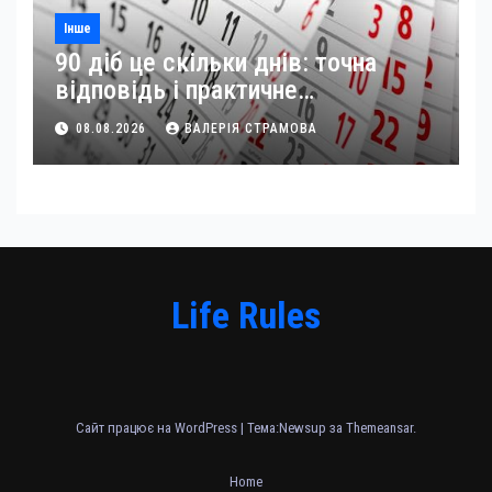
Інше
90 діб це скільки днів: точна
відповідь і практичне
застосування
08.08.2026
ВАЛЕРІЯ СТРАМОВА
Life Rules
Сайт працює на WordPress
|
Тема:Newsup за
Themeansar
.
Home