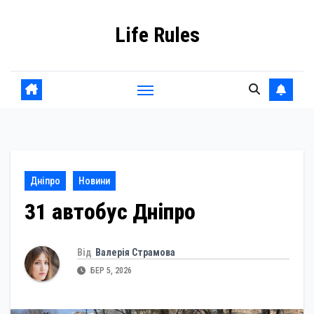
Skip
Life Rules
to
content
Дніпро
Новини
31 автобус Дніпро
Від
Валерія Страмова
БЕР 5, 2026