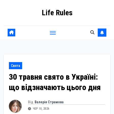
Skip
Life Rules
to
content
Свята
30 травня свято в Україні:
що відзначають цього дня
Від
Валерія Страмова
ЧЕР 10, 2026