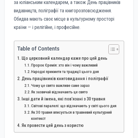
за юліанським календарем, а також День працівників
видавництв, поліграфії та книгорозповсюдження.
Обидва мають своє місце в культурному просторі
країни — і релігійне, і професійне.
Table of Contents
Що церковний календар каже про цей день
Пророк Єремія: хто він і чому важливий
Народні прикмети та традиції цього дня
День працівників книговидання і поліграфії
Чому це свято важливе саме зараз
Як зазвичай відзначають це свято
Інші дати й імена, які пов’язані з 30 травня
Світові паралелі: що відзначають у світі цього дня
Як 30 травня вписується в травневий культурний
контекст
Як провести цей день з користю