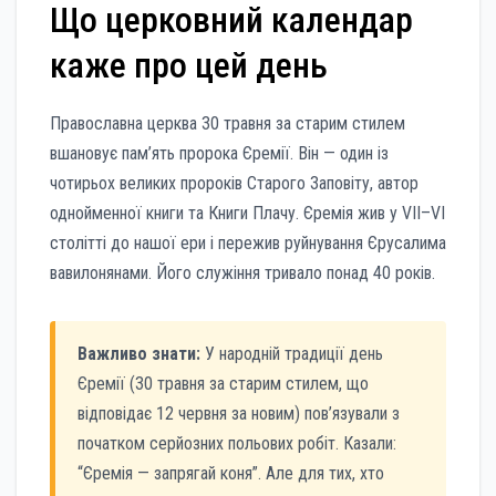
Що церковний календар
каже про цей день
Православна церква 30 травня за старим стилем
вшановує пам’ять пророка Єремії. Він — один із
чотирьох великих пророків Старого Заповіту, автор
однойменної книги та Книги Плачу. Єремія жив у VII–VI
столітті до нашої ери і пережив руйнування Єрусалима
вавилонянами. Його служіння тривало понад 40 років.
Важливо знати:
У народній традиції день
Єремії (30 травня за старим стилем, що
відповідає 12 червня за новим) пов’язували з
початком серйозних польових робіт. Казали:
“Єремія — запрягай коня”. Але для тих, хто