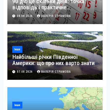
90 діб це скільки днів: точна
відповідь і практичне
застосування
08.08.2026
ВАЛЕРІЯ СТРАМОВА
Інше
Найбільші річки Південної
Америки: що про них варто знати
07.08.2026
ВАЛЕРІЯ СТРАМОВА
Інше