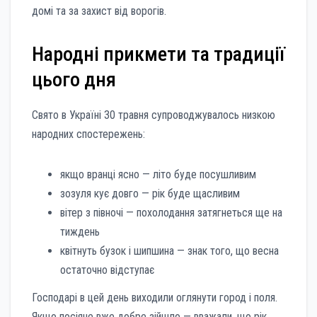
домі та за захист від ворогів.
Народні прикмети та традиції
цього дня
Свято в Україні 30 травня супроводжувалось низкою
народних спостережень:
якщо вранці ясно — літо буде посушливим
зозуля кує довго — рік буде щасливим
вітер з півночі — похолодання затягнеться ще на
тиждень
квітнуть бузок і шипшина — знак того, що весна
остаточно відступає
Господарі в цей день виходили оглянути город і поля.
Якщо посіяне вже добре зійшло — вважали, що рік