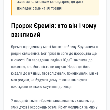
живе за юліанським календарем, ця дата
припадає саме на 30 травня.
Пророк Єремія: хто він і чому
важливий
Єремія народився у місті Анатот поблизу Єрусалима в
родині священика. Бог призвав його до пророцтва ще
в юності. Він передрікав падіння Юдеї, закликав до
покаяння, але його ніхто не слухав. Через це його
кидали до в’язниці, переслідували, принижували. Він не
мав родини, не будував дому — лише виконував
покладене на нього служіння до кінця.
У народній пам’яті Єремія залишився як захисник від
злих духів і охоронець оселі. Йому молилися за мир у