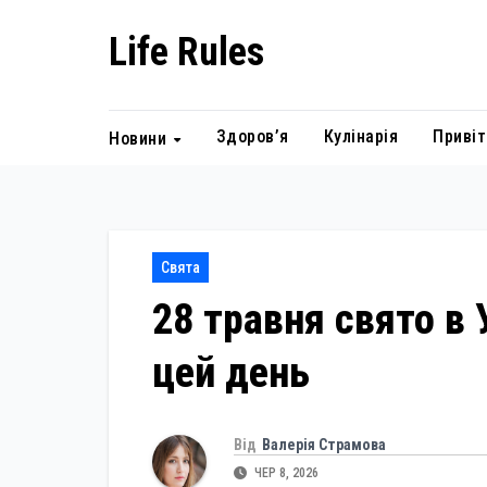
Skip
Life Rules
to
content
Здоров’я
Кулінарія
Привіт
Новини
Свята
28 травня свято в 
цей день
Від
Валерія Страмова
ЧЕР 8, 2026