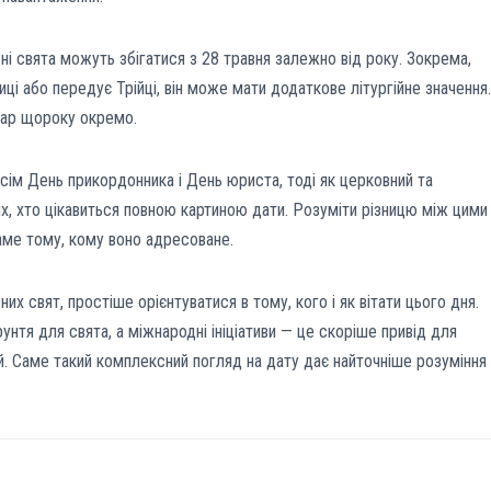
ні свята можуть збігатися з 28 травня залежно від року. Зокрема,
ці або передує Трійці, він може мати додаткове літургійне значення.
дар щороку окремо.
сім День прикордонника і День юриста, тоді як церковний та
, хто цікавиться повною картиною дати. Розуміти різницю між цими
аме тому, кому воно адресоване.
их свят, простіше орієнтуватися в тому, кого і як вітати цього дня.
нтя для свята, а міжнародні ініціативи — це скоріше привід для
й. Саме такий комплексний погляд на дату дає найточніше розуміння