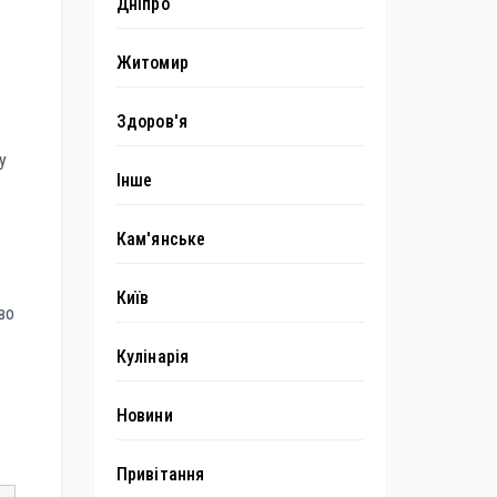
Дніпро
Житомир
Здоров'я
у
Інше
Кам'янське
Київ
во
Кулінарія
Новини
Привітання