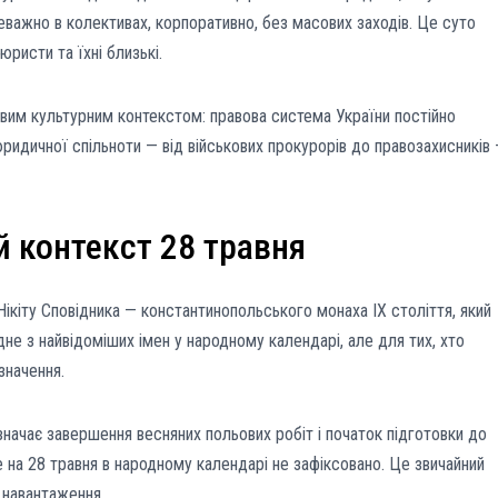
реважно в колективах, корпоративно, без масових заходів. Це суто
ристи та їхні близькі.
вим культурним контекстом: правова система України постійно
ридичної спільноти — від військових прокурорів до правозахисників
 контекст 28 травня
ікіту Сповідника — константинопольського монаха IX століття, який
не з найвідоміших імен у народному календарі, але для тих, хто
значення.
означає завершення весняних польових робіт і початок підготовки до
е на 28 травня в народному календарі не зафіксовано. Це звичайний
 навантаження.