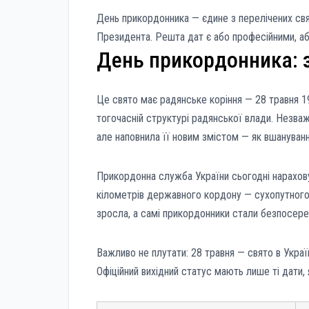
День прикордонника — єдине з перелічених свят
Президента. Решта дат є або професійними, аб
День прикордонника: з
Це свято має радянське коріння — 28 травня 1
тогочасній структурі радянської влади. Незва
але наповнила її новим змістом — як вшануван
Прикордонна служба України сьогодні нарахову
кілометрів державного кордону — сухопутного,
зросла, а самі прикордонники стали безпосере
Важливо не плутати: 28 травня — свято в Украї
Офіційний вихідний статус мають лише ті дати, 