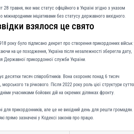
 28 травня, яке має статус офіційного в Україні згідно з указом
о міжнародними ініціативами без статусу державного вихідного.
відки взялося це свято
918 року було підписано декрет про створення прикордонних військ 
жаючи на це походження, Україна після незалежності зберегла дату,
ня Державної прикордонної служби України.
є десятки тисяч співробітників. Вона охороняє понад 6 тисяч
 морського та річкового. Після 2022 року роль цієї структури суттє
дніми учасниками бойових дій на окремих ділянках фронту.
ні для прикордонників, але це не вихідний день для решти громадян.
які прямо зазначені у Кодексі законів про працю.