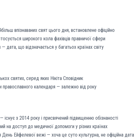
більш впізнаваних свят цього дня, встановлене офіційно
стосується широкого кола фахівців правничої сфери
 — дата, що відзначається у багатьох країнах світу
ькох святих, серед яких Нікіта Сповідник
и православного календаря — залежно від року
— існує з 2014 року і присвячений підвищенню обізнаності
ний на доступ до медичної допомоги у різних країнах
я День Ейфелевої вежі — хоча це суто культурна, не офіційна дата