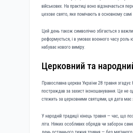
військових. На практиці воно відзначається пе
цехове свято, яке помічають в основному самі ю
Цей день також символічно збігається з важли
реформується, і в умовах воєнного часу роль ю
набуває нового виміру.
Церковний та народний
Православна церква України 28 травня згадує Н
постраждав за захист іконошанування. Це не од
стежить за церковними святцями, ця дата має 
У народній традиції кінець травня — час, що п
літа. Ніяких особливих обрядів чи заборон сам
день останнього тижня травня — без магічного