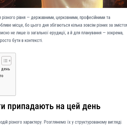
и різного рівня — державними, церковними, професійними та
ливе місце, бо цього дня збігаються кілька зовсім різних за зміст
орисно не лише із загальної ерудиції, а й для планування — зокрема,
росто бути в контексті.
й день
то
ати припадають на цей день
подій різного характеру. Розглянемо їх у структурованому вигляді.