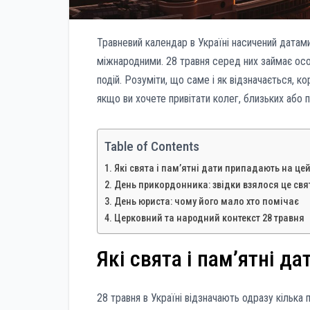
Травневий календар в Україні насичений датам
міжнародними. 28 травня серед них займає особ
подій. Розуміти, що саме і як відзначається, к
якщо ви хочете привітати колег, близьких або п
Table of Contents
Які свята і пам’ятні дати припадають на це
День прикордонника: звідки взялося це свя
День юриста: чому його мало хто помічає
Церковний та народний контекст 28 травня
Які свята і пам’ятні д
28 травня в Україні відзначають одразу кілька 