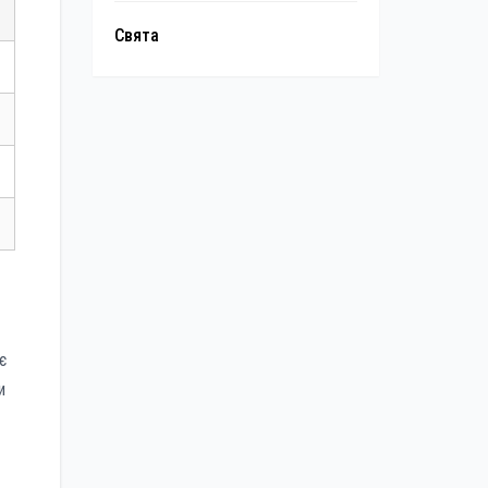
Свята
є
и