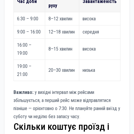
Час доби
Завантаженість
руху
6:30 – 9:00
8–12 хвилин
висока
9:00 – 16:00
12–18 хвилин
середня
16:00 –
8–15 хвилин
висока
19:00
19:00 –
20–30 хвилин
низька
21:00
Важливо:
у вихідні інтервал між рейсами
збільшується, а перший рейс може відправлятися
пізніше — орієнтовно о 7:30. Не плануйте ранній виїзд у
суботу чи неділю без запасу часу.
Скільки коштує проїзд і