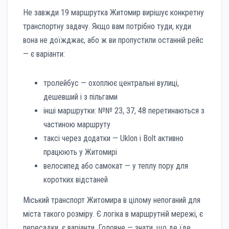
Не завжди 19 маршрутка Житомир вирішує конкретну
транспортну задачу. Якщо вам потрібно туди, куди
вона не доїжджає, або ж ви пропустили останній рейс
— є варіанти:
тролейбус — охоплює центральні вулиці,
дешевший і з пільгами
інші маршрутки: №№ 23, 37, 48 перетинаються з
частиною маршруту
таксі через додатки — Uklon і Bolt активно
працюють у Житомирі
велосипед або самокат — у теплу пору для
коротких відстаней
Міський транспорт Житомира в цілому непоганий для
міста такого розміру. Є логіка в маршрутній мережі, є
пересадки, є варіанти. Головне — знати, що де їде.