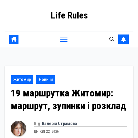
Skip
Life Rules
to
content
Житомир
Новини
19 маршрутка Житомир:
маршрут, зупинки і розклад
Від
Валерія Страмова
КВІ 22, 2026