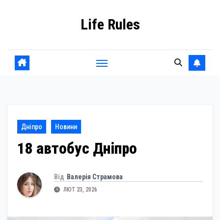
Skip
Life Rules
to
content
Дніпро
Новини
18 автобус Дніпро
Від
Валерія Страмова
ЛЮТ 23, 2026