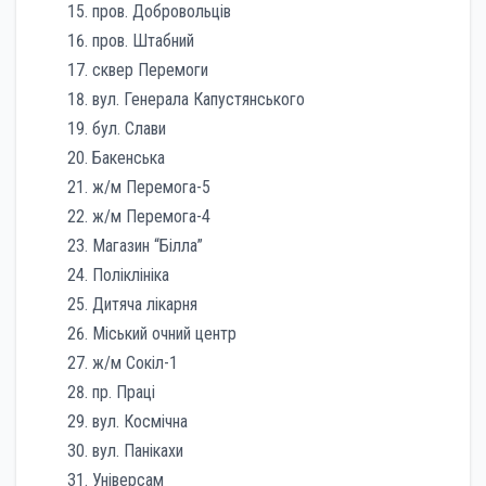
пров. Добровольців
пров. Штабний
сквер Перемоги
вул. Генерала Капустянського
бул. Слави
Бакенська
ж/м Перемога-5
ж/м Перемога-4
Магазин “Білла”
Поліклініка
Дитяча лікарня
Міський очний центр
ж/м Сокіл-1
пр. Праці
вул. Космічна
вул. Панікахи
Універсам