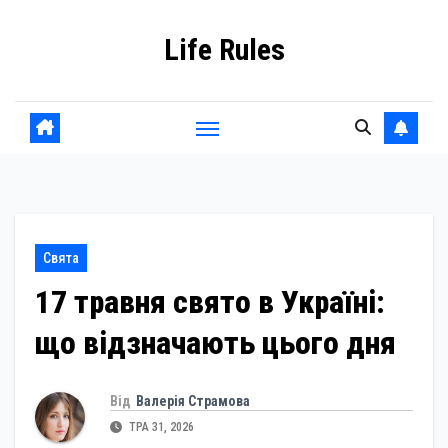
Skip
Life Rules
to
content
Свята
17 травня свято в Україні:
що відзначають цього дня
Від
Валерія Страмова
ТРА 31, 2026