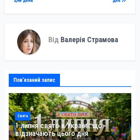
цей день
дня
Від
Валерія Страмова
Пов’язаний запис
Свята
1 липня свято в Україні: що
відзначають цього дня