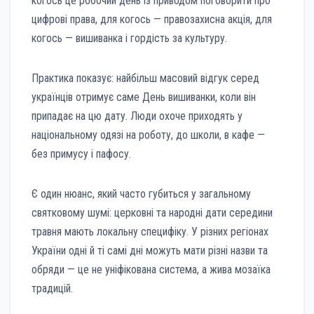
когось це робочий день із приводом поговорити про
цифрові права, для когось — правозахисна акція, для
когось — вишиванка і гордість за культуру.
Практика показує: найбільш масовий відгук серед
українців отримує саме День вишиванки, коли він
припадає на цю дату. Люди охоче приходять у
національному одязі на роботу, до школи, в кафе —
без примусу і пафосу.
Є один нюанс, який часто губиться у загальному
святковому шумі: церковні та народні дати середини
травня мають локальну специфіку. У різних регіонах
України одні й ті самі дні можуть мати різні назви та
обряди — це не уніфікована система, а жива мозаїка
традицій.