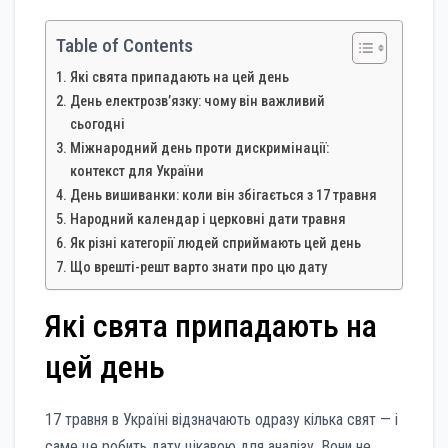
Table of Contents
Які свята припадають на цей день
День електрозв’язку: чому він важливий
сьогодні
Міжнародний день проти дискримінації:
контекст для України
День вишиванки: коли він збігається з 17 травня
Народний календар і церковні дати травня
Як різні категорії людей сприймають цей день
Що врешті-решт варто знати про цю дату
Які свята припадають на
цей день
17 травня в Україні відзначають одразу кілька свят — і
саме це робить дату цікавою для аналізу. Вони не