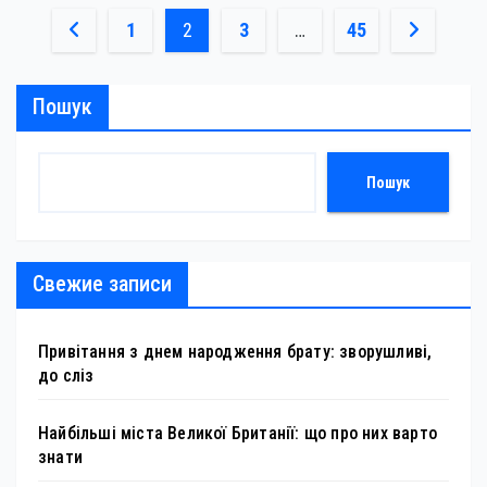
Пагінація
1
2
3
…
45
записів
Пошук
Пошук
Свежие записи
Привітання з днем народження брату: зворушливі,
до сліз
Найбільші міста Великої Британії: що про них варто
знати